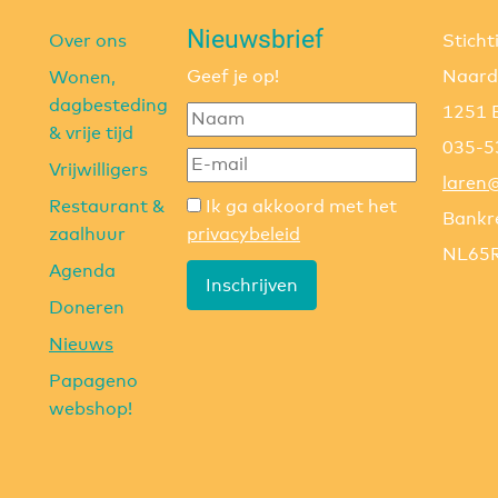
Nieuwsbrief
Over ons
Stich
Geef je op!
Naard
Wonen,
dagbesteding
1251 
& vrije tijd
035-5
Vrijwilligers
laren
Restaurant &
Ik ga akkoord met het
Bankr
zaalhuur
privacybeleid
NL65
Agenda
Inschrijven
Doneren
Nieuws
Papageno
webshop!